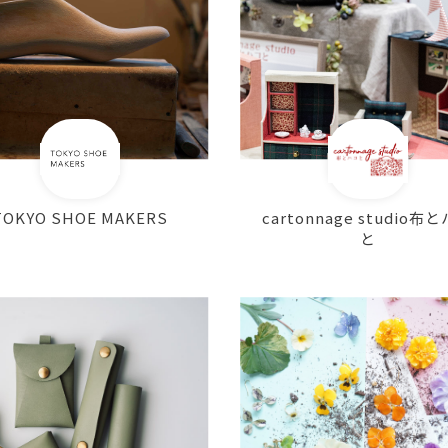
TOKYO SHOE MAKERS
cartonnage studio布
と