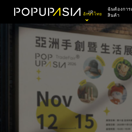
ฉันต้องการ
JP
อักษรไทย
สินค้า
中文
English
อักษร
ไทย
한국어
日本語