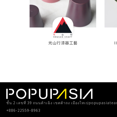
光山行漆器工藝
ชั้น 2 เลขที่ 39 ถนนต้าเฉิง เขตต้าถง เมืองไทเป
popupasiate
+886-22559-8963