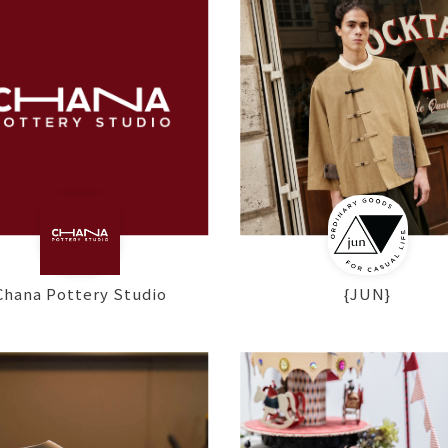
Chana Pottery Studio
{JUN}