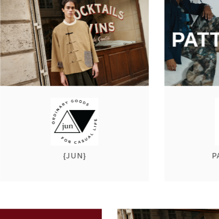
วัสดุนวัตกรรม
ว
การปกป้องสิ่งแวดล้อมอย่างยั่งยืน
เ
ยน
อาหารเอเชียเมนูพิเศษ
นวัตกรรมเทคโนโลยี
ไม
กระเป๋าถุงหิ้ว
เครื่องสำอางค์
วั
ผ้าเนื้อสัมผัสละเอียด
อาหารพื้นเมืองที่มีเอกลักษณ์
ของตกแต่งบ้าน
เครื่องมือและวัสดุทำมือ
เครื่องครัว
การ์ดเครื่องเขียน
เครื่องหอมในชีวิตประจำวันและสบู่แฮนด์เมด
เสื้อผ้าชั้นดี
เครื่องประดับ
รองเท้าถุงเท้า
ของใช้สำหรับพ่อแม่ลูก
{JUN}
PATTER
ความต้องการพัฒนาผลิตภัณฑ์แบรนด์ตัวเอง
ของขวัญดีไซน์
ภาพประกอบไอพี"