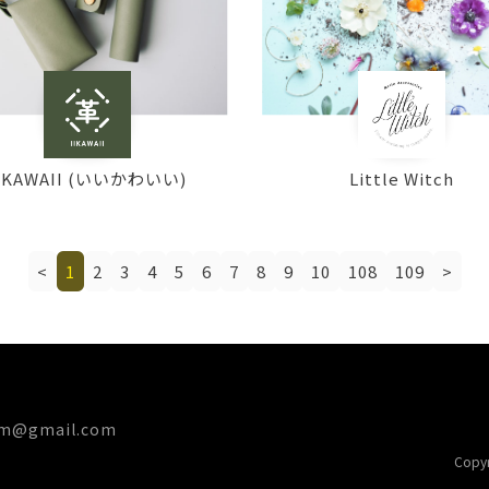
IIKAWAII (いいかわいい)
Little Witch
<
1
2
3
4
5
6
7
8
9
10
108
109
>
am@gmail.com
Copyri