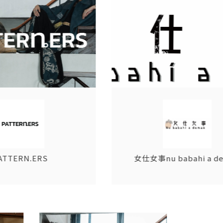
ัสดุถักสาน
อัญมณีแฮนด์เมด
หญ้า
ซรามิค
เครื่องหนัง
โลหะ
กระดาษ
ไม้
้ไผ่
ปูนซีเมนต์
หิน
การพิมพ์ 3 มิติ
สดุที่มีเอกลักษณ์/ วัสดุรีไซเคิล"
N.ERS
女仕女事nu babahi a demak